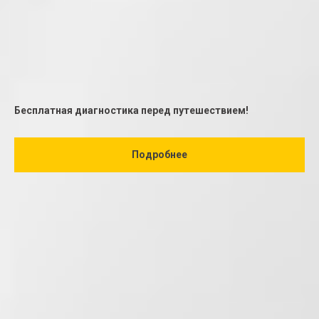
испытывают двигатели Ford, в 1,5-2 раза
выше, чем у большинства других марок.
Поэтому своевременное выявление и
устранение неисправностей важно для
поддержания работоспособности
автомобиля и предотвращения серьезных
Бесплатная диагностика перед путешествием!
поломок стоимостью 50 000 - 300 000
рублей.
Подробнее
Новые модели Ford оснащаются
высокотехнологичными двигателями с 4-6
турбинами, 48-вольтовым
электрооборудованием и сложными
системами управления, диагностика
которых требует специального
оборудования и опыта инженеров.
Цена