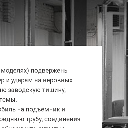
гих моделях) подвержены
ур и ударам на неровных
лю заводскую тишину,
темы.
биль на подъёмник и
среднюю трубу, соединения