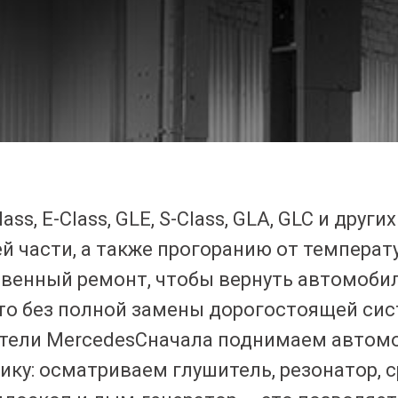
ass, E-Class, GLE, S-Class, GLA, GLC и дру
й части, а также прогоранию от температ
твенный ремонт, чтобы вернуть автомоби
то без полной замены дорогостоящей сис
тели MercedesСначала поднимаем автомо
ку: осматриваем глушитель, резонатор, 